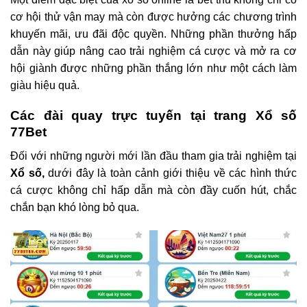
cơ hội thử vận may mà còn được hưởng các chương trình
khuyến mãi, ưu đãi độc quyền. Những phần thưởng hấp
dẫn này giúp nâng cao trải nghiệm cá cược và mở ra cơ
hội giành được những phần thắng lớn như một cách làm
giàu hiệu quả.
Các đài quay trực tuyến tại trang Xổ số
77Bet
Đối với những người mới lần đầu tham gia trải nghiệm tại
Xổ số,
dưới đây là toàn cảnh giới thiệu về các hình thức
cá cược không chỉ hấp dẫn mà còn đầy cuốn hút, chắc
chắn bạn khó lòng bỏ qua.