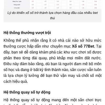
Lý do khiến xổ số trở thành lựa chọn hàng đầu của nhiều bet
thủ
Hệ thống thưởng vượt trội
Không thể phủ nhận rằng ít có nhà cái nào sở hữu mức
thưởng cược hấp dẫn như chuyên mục
Xổ số 77Bet
. Tại
đây, bạn sẽ dễ dàng khám phá các khu vực chơi số được
phân theo từng đài quay, phủ khắp mọi miền đất nước.
Điều này đảm bảo rằng, dù bạn là người đam mê bộ môn
số học và đang ở bất kỳ tỉnh thành nào, sân cược vẫn luôn
là lựa chọn lý tưởng để bạn thử vận may và chốt số một
cách hiệu quả.
Hệ thống quay số tự động
Hệ thống quay số tự động mang đến một sân chơi trực