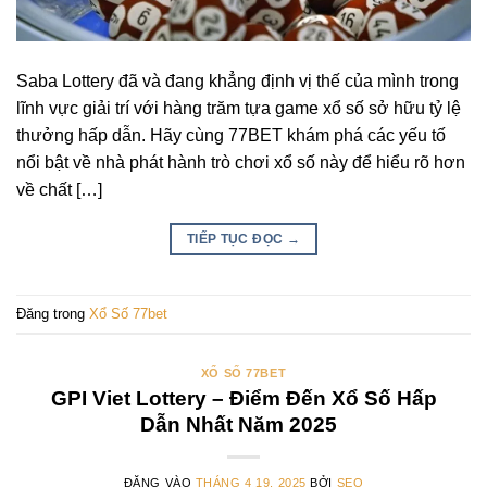
Saba Lottery đã và đang khẳng định vị thế của mình trong
lĩnh vực giải trí với hàng trăm tựa game xổ số sở hữu tỷ lệ
thưởng hấp dẫn. Hãy cùng 77BET khám phá các yếu tố
nổi bật về nhà phát hành trò chơi xổ số này để hiểu rõ hơn
về chất […]
TIẾP TỤC ĐỌC
→
Đăng trong
Xổ Số 77bet
XỔ SỐ 77BET
GPI Viet Lottery – Điểm Đến Xổ Số Hấp
Dẫn Nhất Năm 2025
ĐĂNG VÀO
THÁNG 4 19, 2025
BỞI
SEO