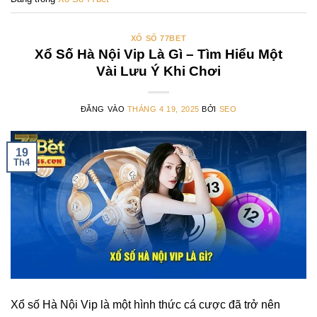
XỔ SỐ 77BET
Xổ Số Hà Nội Vip Là Gì – Tìm Hiểu Một
Vài Lưu Ý Khi Chơi
ĐĂNG VÀO
THÁNG 4 19, 2025
BỞI
SEO
19
Th4
Xổ số Hà Nội Vip là một hình thức cá cược đã trở nên