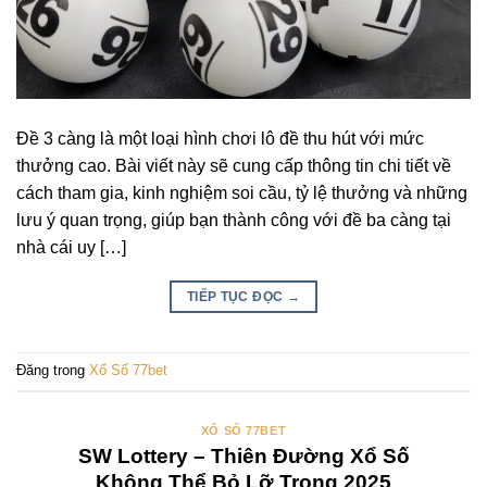
Đề 3 càng là một loại hình chơi lô đề thu hút với mức
thưởng cao. Bài viết này sẽ cung cấp thông tin chi tiết về
cách tham gia, kinh nghiệm soi cầu, tỷ lệ thưởng và những
lưu ý quan trọng, giúp bạn thành công với đề ba càng tại
nhà cái uy […]
TIẾP TỤC ĐỌC
→
Đăng trong
Xổ Số 77bet
XỔ SỐ 77BET
SW Lottery – Thiên Đường Xổ Số
Không Thể Bỏ Lỡ Trong 2025