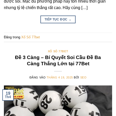
được soi. Mặc dù phương pháp này tốn nhiều thời gian
nhưng tỷ lệ chiến thắng rất cao. Hãy cùng […]
TIẾP TỤC ĐỌC
→
Đăng trong
Xổ Số 77bet
XỔ SỐ 77BET
Đề 3 Càng – Bí Quyết Soi Cầu Đề Ba
Càng Thắng Lớn tại 77Bet
ĐĂNG VÀO
THÁNG 4 19, 2025
BỞI
SEO
19
Th4