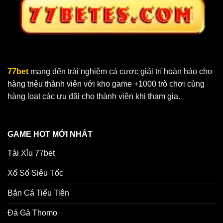
77bet
mang đến trải nghiệm cá cược giải trí hoàn hảo cho
hàng triệu thành viên với kho game +1000 trò chơi cùng
hàng loạt các ưu đãi cho thành viên khi tham gia.
GAME HOT MỚI NHẤT
Tài Xỉu 77bet
Xổ Số Siêu Tốc
Bắn Cá Tiểu Tiên
Đá Gà Thomo