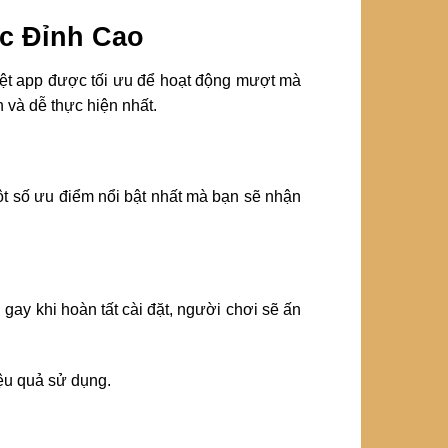
c Đỉnh Cao
 biệt app được tối ưu để hoạt động mượt mà
và dễ thực hiện nhất.
một số ưu điểm nổi bật nhất mà bạn sẽ nhận
 gay khi hoàn tất cài đặt, người chơi sẽ ấn
iệu quả sử dụng.