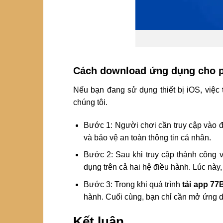
Cách download ứng dụng cho
Nếu bạn đang sử dụng thiết bị iOS, việc
chúng tôi.
Bước 1: Người chơi cần truy cập vào đ
và bảo vệ an toàn thông tin cá nhân.
Bước 2: Sau khi truy cập thành công 
dụng trên cả hai hệ điều hành. Lúc này,
Bước 3: Trong khi quá trình
tải app 7
hành. Cuối cùng, bạn chỉ cần mở ứng d
Kết luận