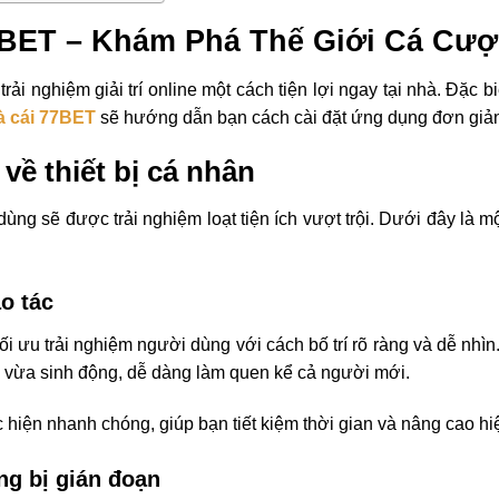
7BET – Khám Phá Thế Giới Cá Cượ
ải nghiệm giải trí online một cách tiện lợi ngay tại nhà. Đặc
à cái 77BET
sẽ hướng dẫn bạn cách cài đặt ứng dụng đơn giản 
về thiết bị cá nhân
dùng sẽ được trải nghiệm loạt tiện ích vượt trội. Dưới đây là 
ao tác
 ưu trải nghiệm người dùng với cách bố trí rõ ràng và dễ nhìn.
ản vừa sinh động, dễ dàng làm quen kể cả người mới.
 hiện nhanh chóng, giúp bạn tiết kiệm thời gian và nâng cao h
ng bị gián đoạn