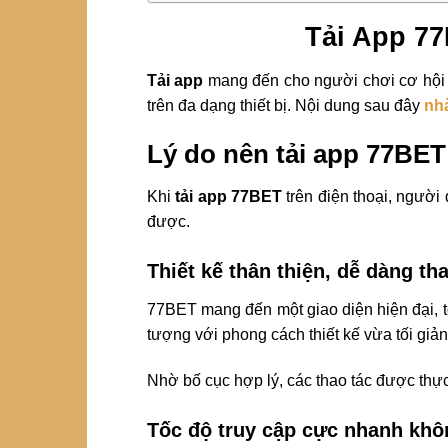
Tải App 7
Tải app
mang đến cho người chơi cơ hội tr
trên đa dạng thiết bị. Nội dung sau đây
nh
Lý do nên tải app 77BET 
Khi
tải app 77BET
trên điện thoại, người 
được.
Thiết kế thân thiện, dễ dàng th
77BET mang đến một giao diện hiện đại, tối
tượng với phong cách thiết kế vừa tối gi
Nhờ bố cục hợp lý, các thao tác được thực
Tốc độ truy cập cực nhanh khô