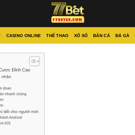
CASINO ONLINE
THỂ THAO
XỔ SỐ
BẮN CÁ
ĐÁ GÀ
 Cược Đỉnh Cao
á nhân
án đoạn
oán nhanh chóng
ơn
anh
i tiết cho người mới
 hành Android
ềm IOS