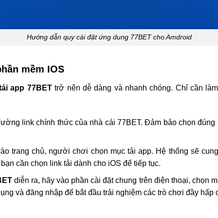
Hướng dẫn quy cài đặt ứng dụng 77BET cho Amdroid
 phần mềm IOS
tải app 77BET
trở nên dễ dàng và nhanh chóng. Chỉ cần là
ường link chính thức của nhà cái 77BET. Đảm bảo chọn đúng n
vào trang chủ, người chơi chọn mục tải app. Hệ thống sẽ cu
 bạn cần chọn link tải dành cho iOS để tiếp tục.
7BET
diễn ra, hãy vào phần cài đặt chung trên điện thoại, chọn mụ
ụng và đăng nhập để bắt đầu trải nghiệm các trò chơi đầy hấp 