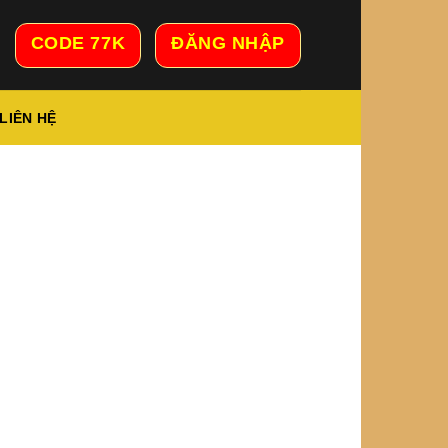
CODE 77K
ĐĂNG NHẬP
LIÊN HỆ