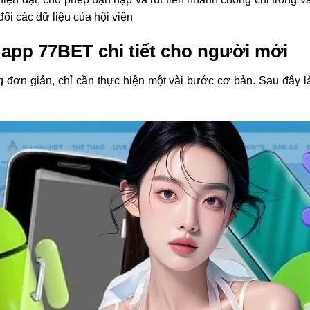
 đối các dữ liệu của hội viên
 app 77BET chi tiết cho người mới
 đơn giản, chỉ cần thực hiện một vài bước cơ bản. Sau đây l