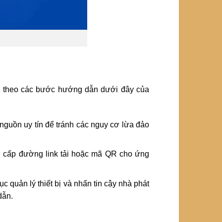
m theo các bước hướng dẫn dưới đây của
guồn uy tín để tránh các nguy cơ lừa đảo
ng cấp đường link tải hoặc mã QR cho ứng
c quản lý thiết bị và nhấn tin cậy nhà phát
dẫn.