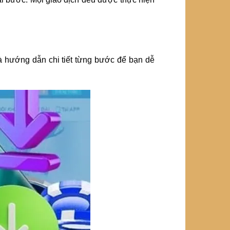
à hướng dẫn chi tiết từng bước để bạn dễ