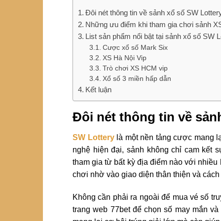
Đôi nét thông tin về sảnh xổ số SW Lotter
Những ưu điểm khi tham gia chơi sảnh X
List sản phẩm nổi bật tại sảnh xổ số SW L
Cược xổ số Mark Six
XS Hà Nội Vip
Trò chơi XS HCM vip
Xổ số 3 miền hấp dẫn
Kết luận
Đôi nét thông tin về sả
SW Lottery
là một nền tảng cược mang lạ
nghệ hiện đại, sảnh không chỉ cam kết 
tham gia từ bất kỳ địa điểm nào với nhiề
chơi nhờ vào giao diện thân thiện và cách
Không cần phải ra ngoài để mua vé số truy
trang web 77bet để chọn số may mắn và t