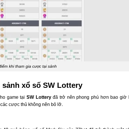
iểm khi tham gia cược tại sảnh
i sảnh xổ số SW Lottery
kho game tại
SW Lottery
đã trở nên phong phú hơn bao giờ h
các cược thủ không nên bỏ lỡ.