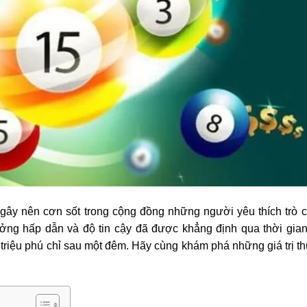
gây nên cơn sốt trong cộng đồng những người yêu thích trò 
ưởng hấp dẫn và độ tin cậy đã được khẳng định qua thời gian
triệu phú chỉ sau một đêm. Hãy cùng khám phá những giá trị th