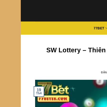
Bỏ
qua
nội
dung
77BET
SW Lottery – Thiê
ĐĂN
19
Th4