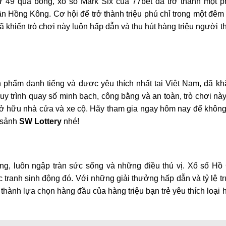
 49 quả bóng, xổ số Mark Six của 77bet đã trở thành một p
ân Hồng Kông. Cơ hội để trở thành triệu phú chỉ trong một đêm
đã khiến trò chơi này luôn hấp dẫn và thu hút hàng triệu người 
 phẩm danh tiếng và được yêu thích nhất tại Việt Nam, đã k
 quy trình quay số minh bạch, công bằng và an toàn, trò chơi nà
sở hữu nhà cửa và xe cộ. Hãy tham gia ngay hôm nay để khôn
i sảnh
SW Lottery
nhé!
ng, luôn ngập tràn sức sống và những điều thú vị. Xổ số Hồ
 tranh sinh động đó. Với những giải thưởng hấp dẫn và tỷ lệ t
thành lựa chọn hàng đầu của hàng triệu bạn trẻ yêu thích loại 