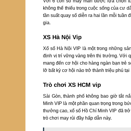
Với 6 con số may mắn được lựa chọn từ
không thể thiếu trong cuộc sống của cư d
tần suất quay số diễn ra hai lần mỗi tuần 
gia.
XS Hà Nội Vip
Xổ số Hà Nội VIP là một trong những sản
định vị trí vững vàng trên thị trường. Với
mang đến cơ hội cho hàng ngàn bạn trẻ 
lỡ bất kỳ cơ hội nào trở thành triệu phú tạ
Trò chơi XS HCM vip
Sài Gòn, thành phố không bao giờ tắt nắ
Minh VIP là một phần quan trọng trong bức
thưởng cao, xổ số Hồ Chí Minh VIP đã trở 
trò chơi may rủi đầy hấp dẫn này.