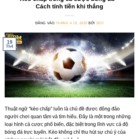
Cách tính tiền khi thắng
ĐĂNG VÀO
THÁNG 4 19, 2025
BỞI
SEO
19
Th4
Thuật ngữ “kèo chấp” luôn là chủ đề được đông đảo
người chơi quan tâm và tìm hiểu. Đây là một trong những
loại hình cá cược phổ biến, đặc biệt trong lĩnh vực cá độ
bóng đá trực tuyến. Kèo không chỉ thu hút sự chú ý của