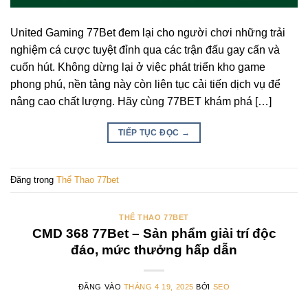
United Gaming 77Bet đem lại cho người chơi những trải
nghiệm cá cược tuyệt đỉnh qua các trận đấu gay cấn và
cuốn hút. Không dừng lại ở việc phát triển kho game
phong phú, nền tảng này còn liên tục cải tiến dịch vụ để
nâng cao chất lượng. Hãy cùng 77BET khám phá […]
TIẾP TỤC ĐỌC
→
Đăng trong
Thể Thao 77bet
THỂ THAO 77BET
CMD 368 77Bet – Sản phẩm giải trí độc
đáo, mức thưởng hấp dẫn
ĐĂNG VÀO
THÁNG 4 19, 2025
BỞI
SEO