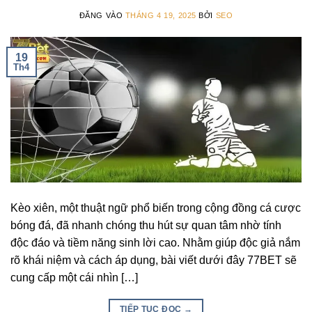
ĐĂNG VÀO
THÁNG 4 19, 2025
BỞI
SEO
19
Th4
Kèo xiên, một thuật ngữ phổ biến trong cộng đồng cá cược
bóng đá, đã nhanh chóng thu hút sự quan tâm nhờ tính
độc đáo và tiềm năng sinh lời cao. Nhằm giúp độc giả nắm
rõ khái niệm và cách áp dụng, bài viết dưới đây 77BET sẽ
cung cấp một cái nhìn […]
TIẾP TỤC ĐỌC
→