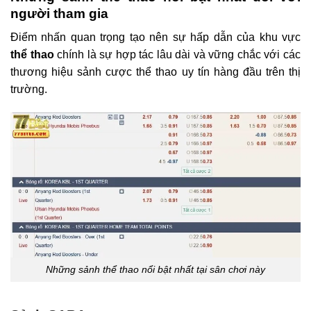
người tham gia
Điểm nhấn quan trọng tạo nên sự hấp dẫn của khu vực
thể thao
chính là sự hợp tác lâu dài và vững chắc với các
thương hiệu sảnh cược thể thao uy tín hàng đầu trên thị
trường.
Những sảnh thể thao nổi bật nhất tại sân chơi này