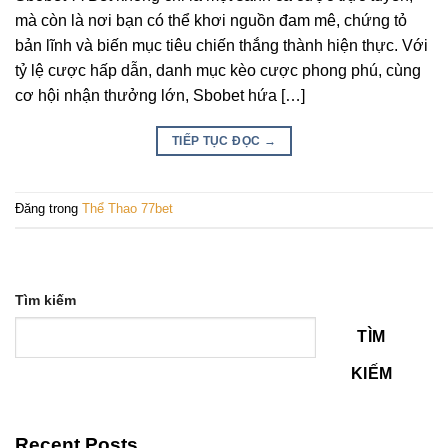
mà còn là nơi bạn có thể khơi nguồn đam mê, chứng tỏ
bản lĩnh và biến mục tiêu chiến thắng thành hiện thực. Với
tỷ lệ cược hấp dẫn, danh mục kèo cược phong phú, cùng
cơ hội nhận thưởng lớn, Sbobet hứa […]
TIẾP TỤC ĐỌC
→
Đăng trong
Thể Thao 77bet
Tìm kiếm
TÌM
KIẾM
Recent Posts