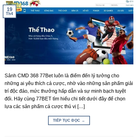
19
Th4
Sảnh CMD 368 77Bet luôn là điểm đến lý tưởng cho
những ai yêu thích cá cược, nhờ vào những sản phẩm giải
trí độc đáo, mức thưởng hấp dẫn và sự minh bạch tuyệt
đối. Hãy cùng 77BET tìm hiểu chi tiết dưới đây để chọn
lựa các sản phẩm cá cược thú vị […]
TIẾP TỤC ĐỌC
→