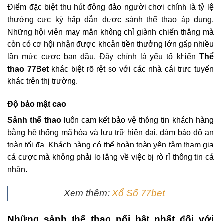
Điểm đặc biệt thu hút đông đảo người chơi chính là tỷ lệ
thưởng cực kỳ hấp dẫn được sảnh thể thao áp dụng.
Những hội viên may mắn không chỉ giành chiến thắng mà
còn có cơ hội nhận được khoản tiền thưởng lớn gấp nhiều
lần mức cược ban đầu. Đây chính là yếu tố khiến
Thể
thao 77Bet
khác biệt rõ rệt so với các nhà cái trực tuyến
khác trên thị trường.
Độ bảo mật cao
Sảnh thể thao
luôn cam kết bảo vệ thông tin khách hàng
bằng hệ thống mã hóa và lưu trữ hiện đại, đảm bảo độ an
toàn tối đa. Khách hàng có thể hoàn toàn yên tâm tham gia
cá cược mà không phải lo lắng về việc bị rò rỉ thông tin cá
nhân.
Xem thêm:
Xổ Số 77bet
Những sảnh thể thao nổi bật nhất đối với