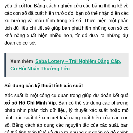
yếu tố cốt lõi. Bằng cách nghiên cứu các bảng thống kê về
các con số đã xuất hiện trước đó, bạn có thể nhận diện các
xu hướng và mẫu hình trong xổ số. Thực hiện một phân
tích dữ liệu chi tiết sẽ giúp bạn phát hiện những con số có
khả năng xuất hiện nhiều hơn, từ đó đưa ra những dự
đoán có cơ sở.
Xem thêm
Saba Lottery – Trải Nghiệm Đẳng Cấp,
Cơ Hội Nhận Thưởng Lớn
Sử dụng các kỹ thuật tính xác suất
Xác suất là một công cụ quan trọng giúp dự đoán kết quả
xổ số Hồ Chí Minh Vip
. Bạn có thể sử dụng các phương
pháp như phân tích dữ liệu, lý thuyết xác suất hoặc mô
hình xác suất để xem xét khả năng xuất hiện của các con
số. Bằng cách áp dụng các nguyên tắc của xác suất, bạn
có thể tính toán tỷ lệ và đưa ra những dự đoán có độ chính