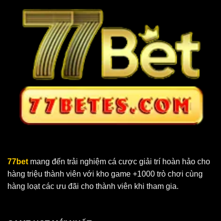
77bet
mang đến trải nghiệm cá cược giải trí hoàn hảo cho
hàng triệu thành viên với kho game +1000 trò chơi cùng
hàng loạt các ưu đãi cho thành viên khi tham gia.