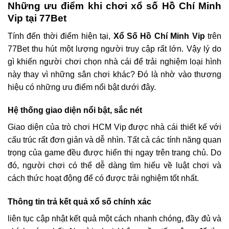
Những ưu điểm khi chơi xổ số Hồ Chí Minh
Vip tại 77Bet
Tính đến thời điểm hiện tại,
Xổ Số Hồ Chí Minh Vip
trên
77Bet thu hút một lượng người truy cập rất lớn. Vậy lý do
gì khiến người chơi chọn nhà cái để trải nghiệm loại hình
này thay vì những sân chơi khác? Đó là nhờ vào thương
hiệu có những ưu điểm nổi bật dưới đây.
Hệ thống giao diện nổi bật, sắc nét
Giao diện của trò chơi HCM Vip được nhà cái thiết kế với
cấu trúc rất đơn giản và dễ nhìn. Tất cả các tính năng quan
trọng của game đều được hiển thị ngay trên trang chủ. Do
đó, người chơi có thể dễ dàng tìm hiểu về luật chơi và
cách thức hoạt động để có được trải nghiệm tốt nhất.
Thông tin trả kết quả xổ số chính xác
liên tục cập nhật kết quả một cách nhanh chóng, đầy đủ và