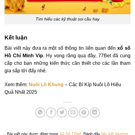
Tìm hiểu các kỹ thuật soi cầu hay
Kết luận
Bài viết này đưa ra một số thông tin liên quan đến
xổ số
Hồ Chí Minh Vip
. Hy vọng rằng qua đây, 77Bet đã cung
cấp cho bạn những kiến thức cần thiết cho các lần tham
gia sắp tới đấy nhé.
Xem thêm:
Nuôi Lô Khung
– Các Bí Kíp Nuôi Lô Hiệu
Quả Nhất 2025
Bài viết này được đăng trong
Xổ Số 77bet
. Đánh dấu
liên kết thường