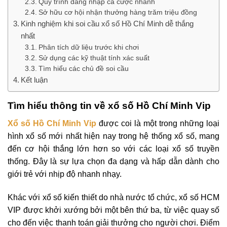
Quy trình đăng nhập cá cược nhanh
Sở hữu cơ hội nhận thưởng hàng trăm triệu đồng
Kinh nghiệm khi soi cầu xổ số Hồ Chí Minh dễ thắng
nhất
Phân tích dữ liệu trước khi chơi
Sử dụng các kỹ thuật tính xác suất
Tìm hiểu các chủ đề soi cầu
Kết luận
Tìm hiểu thông tin về xổ số Hồ Chí Minh Vip
Xổ số Hồ Chí Minh Vip
được coi là một trong những loại
hình xổ số mới nhất hiện nay trong hệ thống xổ số, mang
đến cơ hội thắng lớn hơn so với các loại xổ số truyền
thống. Đây là sự lựa chọn đa dạng và hấp dẫn dành cho
giới trẻ với nhịp độ nhanh nhạy.
Khác với xổ số kiến thiết do nhà nước tổ chức, xổ số HCM
VIP được khởi xướng bởi một bên thứ ba, từ việc quay số
cho đến việc thanh toán giải thưởng cho người chơi. Điểm