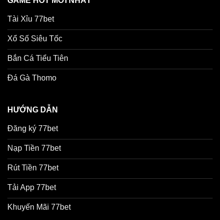
GAME HOT MỚI NHẤT
Tài Xỉu 77bet
Xổ Số Siêu Tốc
Bắn Cá Tiểu Tiên
Đá Gà Thomo
HƯỚNG DẪN
Đăng ký 77bet
Nạp Tiền 77bet
Rút Tiền 77bet
Tải App 77bet
Khuyến Mãi 77bet