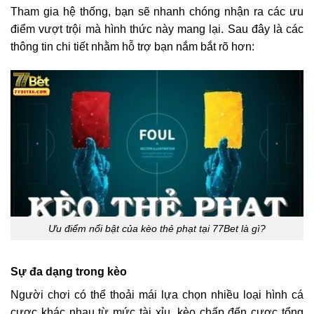
Tham gia hệ thống, bạn sẽ nhanh chóng nhận ra các ưu
điểm vượt trội mà hình thức này mang lại. Sau đây là các
thông tin chi tiết nhằm hỗ trợ bạn nắm bắt rõ hơn:
Ưu điểm nổi bật của kèo thẻ phạt tại 77Bet là gì?
Sự đa dạng trong kèo
Người chơi có thể thoải mái lựa chọn nhiều loại hình cá
cược khác nhau từ mức tài xỉu, kèo chấp đến cược tổng