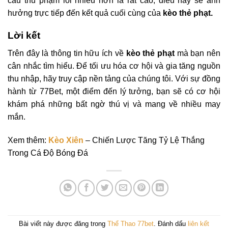
cầu thủ phạm lỗi nhiều hơn là rất cao, điều này sẽ ảnh
hưởng trực tiếp đến kết quả cuối cùng của
kèo thẻ phạt.
Lời kết
Trên đây là thông tin hữu ích về
kèo thẻ phạt
mà bạn nên
cân nhắc tìm hiểu. Để tối ưu hóa cơ hội và gia tăng nguồn
thu nhập, hãy truy cập nền tảng của chúng tôi. Với sự đồng
hành từ 77Bet, một điểm đến lý tưởng, bạn sẽ có cơ hội
khám phá những bất ngờ thú vị và mang về nhiều may
mắn.
Xem thêm:
Kèo Xiên
– Chiến Lược Tăng Tỷ Lệ Thắng
Trong Cá Độ Bóng Đá
Bài viết này được đăng trong
Thể Thao 77bet
. Đánh dấu
liên kết