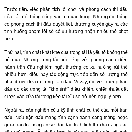
Trước tiên, việc phân tích lối chơi và phong cách thi đấu
của các đội bóng đóng vai trò quan trọng. Những đội bóng
có phong cách thi đấu quyết liệt, thường xuyên gây ra các
tình huống phạm lỗi sẽ có xu hướng nhận nhiều thẻ phạt
hơn.
Thứ hai, tính chất khắt khe của trọng tài là yếu tố không thể
bỏ qua. Những trọng tài nổi tiếng với phong cách điều
hành trận đấu nghiêm ngặt thường có xu hướng rút thẻ
nhiều hơn, điều này tác động trực tiếp đến số lượng thẻ
phạt được đưa ra trong trận đấu. Vì vậy, đối với những trận
đấu do các trọng tài “khó tính” điều khiển, chiến thuật đặt
cược vào cửa tài trong kèo tài xỉu sẽ trở nên hợp lý hơn.
Ngoài ra, cần nghiên cứu kỹ tính chất cụ thể của mỗi trận
đấu. Nếu trận đấu mang tính cạnh tranh căng thẳng hoặc
giữa hai đội bóng có sự đối đầu kịch tính thì khả năng các